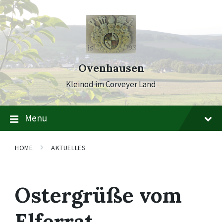
Skip
Skip
Skip
to
to
to
content
main
footer
navigation
Ovenhausen
Kleinod im Corveyer Land
Menu
HOME
AKTUELLES
Ostergrüße vom
Elferrat