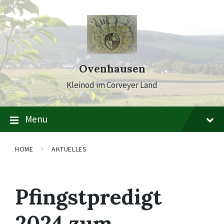
Skip
Skip
Skip
to
to
to
content
main
footer
navigation
Ovenhausen
Kleinod im Corveyer Land
Menu
HOME
AKTUELLES
Pfingstpredigt
2024 zum