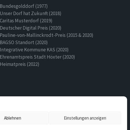
Bundesgolddorf (1977)
Unser Dorf hat Zukunft (2018)
Caritas Musterdorf (2019)
Deutscher Digital Preis (2020)
Pauline-von-Mallinckrodt-Preis (2015 & 2020)
BAGSO Standort (2020)
Integrative Kommune KAS (2020)
Ehrenamtspreis Stadt Höxter (2020)
Heimatpreis (2022)
Ablehnen
Einstellungen anzeigen