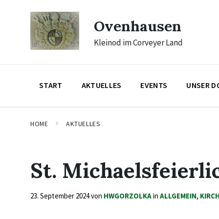
Skip
Skip
Skip
to
to
to
Ovenhausen
content
main
footer
navigation
Kleinod im Corveyer Land
START
AKTUELLES
EVENTS
UNSER D
HOME
AKTUELLES
St. Michaelsfeierl
23. September 2024
von
HWGORZOLKA
in
ALLGEMEIN
,
KIRC