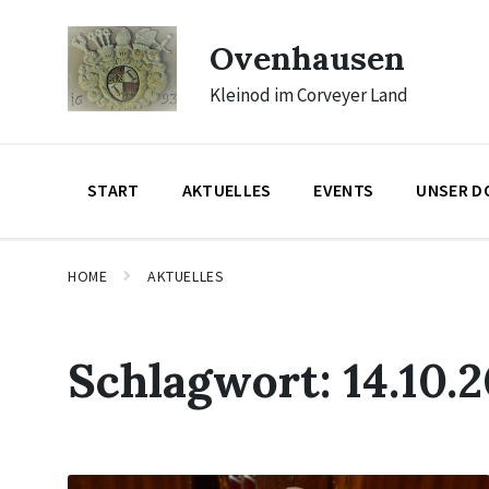
Skip
Skip
Skip
to
to
to
Ovenhausen
content
main
footer
navigation
Kleinod im Corveyer Land
START
AKTUELLES
EVENTS
UNSER D
HOME
AKTUELLES
Schlagwort:
14.10.
Mehr