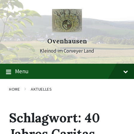
Skip
Skip
Skip
to
to
to
content
main
footer
navigation
Ovenhausen
Kleinod im Corveyer Land
Menu
HOME
AKTUELLES
Schlagwort:
40
Jahres Caritas