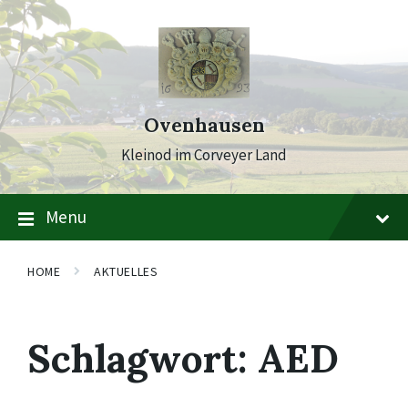
Skip
Skip
Skip
to
to
to
content
main
footer
navigation
Ovenhausen
Kleinod im Corveyer Land
Menu
HOME
AKTUELLES
Schlagwort:
AED