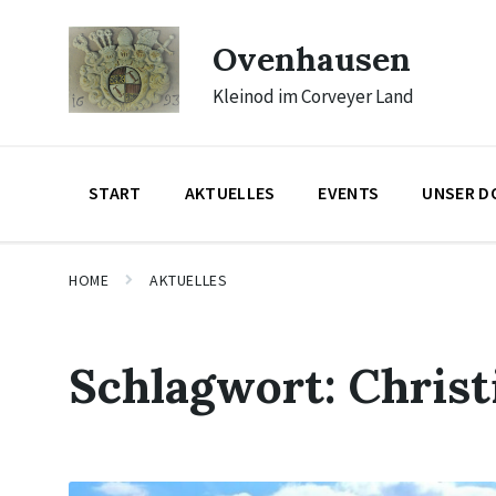
Skip
Skip
Skip
to
to
to
Ovenhausen
content
main
footer
navigation
Kleinod im Corveyer Land
START
AKTUELLES
EVENTS
UNSER D
HOME
AKTUELLES
Schlagwort:
Christ
Mehr