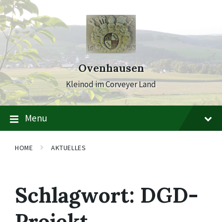
Skip
Skip
Skip
to
to
to
content
main
footer
navigation
Ovenhausen
Kleinod im Corveyer Land
Menu
HOME
AKTUELLES
Schlagwort:
DGD-
Projekt