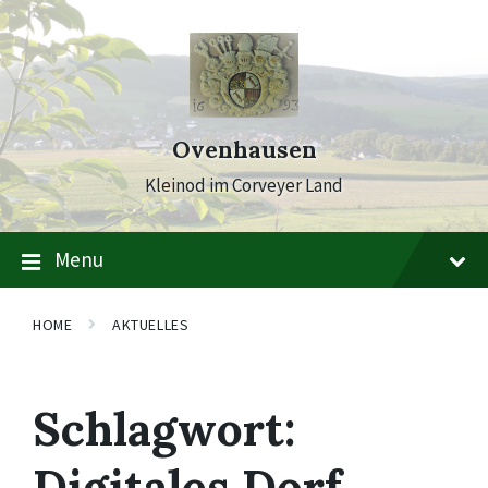
Skip
Skip
Skip
to
to
to
content
main
footer
navigation
Ovenhausen
Kleinod im Corveyer Land
Menu
HOME
AKTUELLES
Schlagwort:
Digitales Dorf