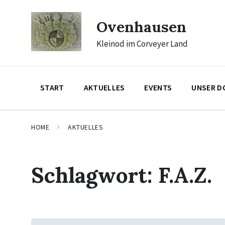
Skip
Skip
Skip
to
to
to
Ovenhausen
content
main
footer
navigation
Kleinod im Corveyer Land
START
AKTUELLES
EVENTS
UNSER D
HOME
AKTUELLES
Schlagwort:
F.A.Z.
Mehr