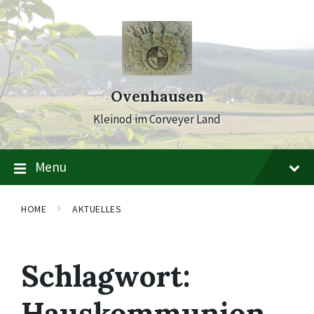
Skip
Skip
Skip
to
to
to
content
main
footer
navigation
Ovenhausen
Kleinod im Corveyer Land
Menu
HOME
AKTUELLES
Schlagwort:
Hauskommunion