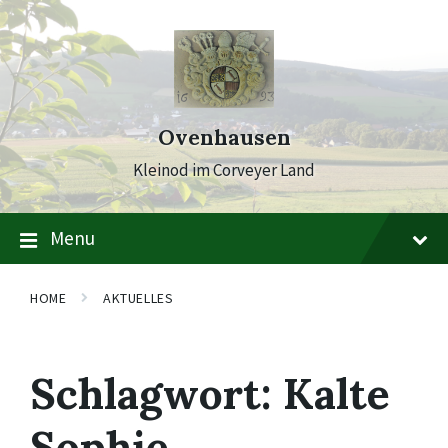
Skip
Skip
Skip
to
to
to
content
main
footer
navigation
Ovenhausen
Kleinod im Corveyer Land
Menu
HOME
AKTUELLES
Schlagwort:
Kalte
Sophie