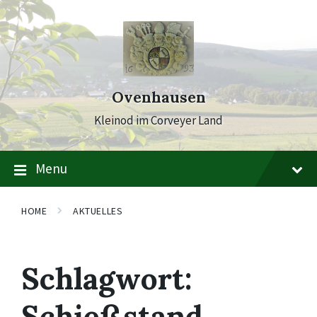
Skip
Skip
Skip
to
to
to
content
main
footer
navigation
Ovenhausen
Kleinod im Corveyer Land
Menu
HOME
AKTUELLES
Schlagwort:
Schießstand