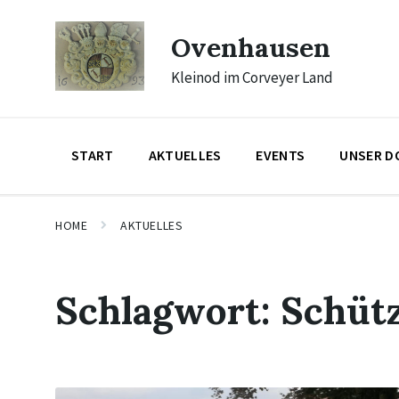
Skip
Skip
Skip
to
to
to
Ovenhausen
content
main
footer
navigation
Kleinod im Corveyer Land
START
AKTUELLES
EVENTS
UNSER D
HOME
AKTUELLES
Schlagwort:
Schüt
Mehr