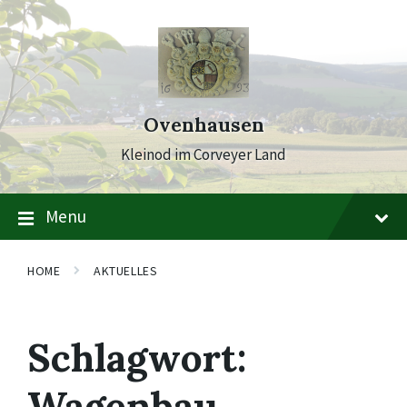
Skip
Skip
Skip
to
to
to
content
main
footer
navigation
Ovenhausen
Kleinod im Corveyer Land
Menu
HOME
AKTUELLES
Schlagwort:
Wagenbau