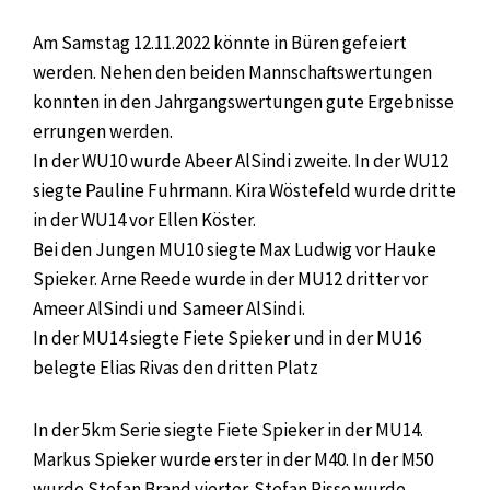
Am Samstag 12.11.2022 könnte in Büren gefeiert
werden. Nehen den beiden Mannschaftswertungen
konnten in den Jahrgangswertungen gute Ergebnisse
errungen werden.
In der WU10 wurde Abeer AlSindi zweite. In der WU12
siegte Pauline Fuhrmann. Kira Wöstefeld wurde dritte
in der WU14 vor Ellen Köster.
Bei den Jungen MU10 siegte Max Ludwig vor Hauke
Spieker. Arne Reede wurde in der MU12 dritter vor
Ameer AlSindi und Sameer AlSindi.
In der MU14 siegte Fiete Spieker und in der MU16
belegte Elias Rivas den dritten Platz
In der 5km Serie siegte Fiete Spieker in der MU14.
Markus Spieker wurde erster in der M40. In der M50
wurde Stefan Brand vierter. Stefan Risse wurde