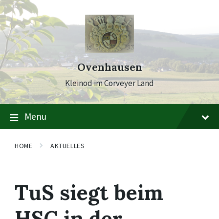
Skip
Skip
Skip
to
to
to
content
main
footer
navigation
Ovenhausen
Kleinod im Corveyer Land
Menu
HOME
AKTUELLES
TuS siegt beim
HSC in der