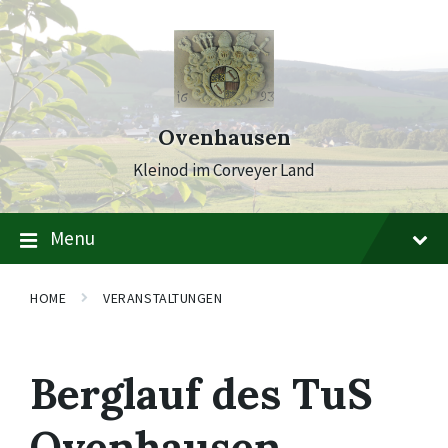
Skip
Skip
Skip
to
to
to
content
main
footer
navigation
Ovenhausen
Kleinod im Corveyer Land
Menu
HOME
VERANSTALTUNGEN
Berglauf des TuS
Ovenhausen