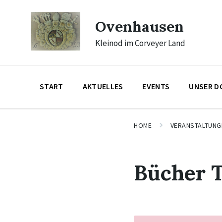
Skip
Skip
Skip
to
to
to
Ovenhausen
content
main
footer
navigation
Kleinod im Corveyer Land
START
AKTUELLES
EVENTS
UNSER D
HOME
VERANSTALTUNG
Bücher 