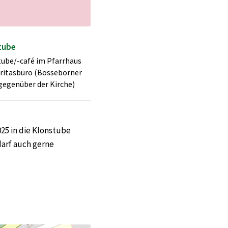
tube
ube/-café im Pfarrhaus
ritasbüro (Bosseborner
, gegenüber der Kirche)
25 in die Klönstube
darf auch gerne