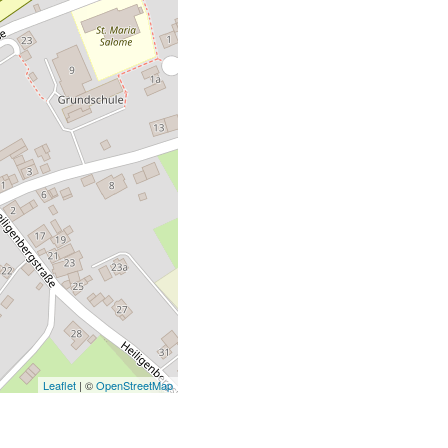
Leaflet
| ©
OpenStreetMap