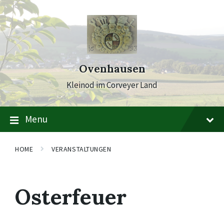
Skip
Skip
Skip
to
to
to
content
main
footer
navigation
Ovenhausen
Kleinod im Corveyer Land
Menu
HOME
VERANSTALTUNGEN
Osterfeuer