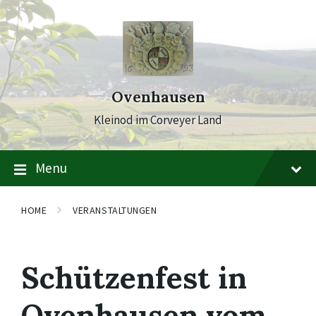
Skip
Skip
Skip
to
to
to
content
main
footer
navigation
Ovenhausen
Kleinod im Corveyer Land
Menu
HOME
VERANSTALTUNGEN
Schützenfest in
Ovenhausen vom