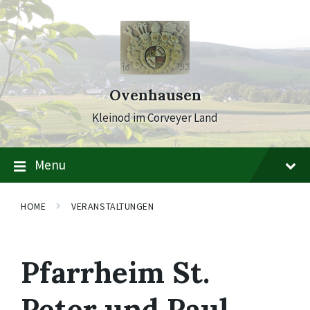
Skip
Skip
Skip
to
to
to
content
main
footer
navigation
Ovenhausen
Kleinod im Corveyer Land
Menu
HOME
VERANSTALTUNGEN
Pfarrheim St.
Peter und Paul