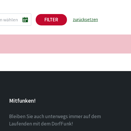
FILTER
zurücksetzen
Mitfunken!
Bleiben Sie auch unterwegs immer auf dem
Laufenden mit dem DorfFunk!