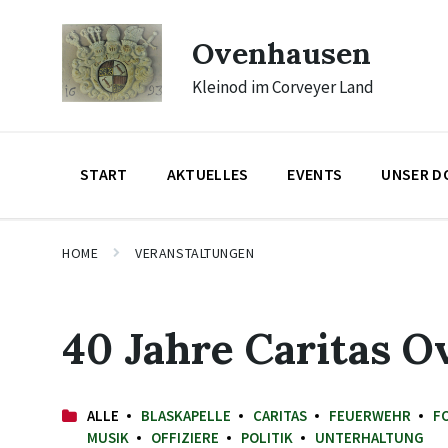
Skip
Skip
Skip
to
to
to
Ovenhausen
content
main
footer
navigation
Kleinod im Corveyer Land
START
AKTUELLES
EVENTS
UNSER D
HOME
VERANSTALTUNGEN
40 Jahre Caritas 
ALLE
BLASKAPELLE
CARITAS
FEUERWEHR
F
MUSIK
OFFIZIERE
POLITIK
UNTERHALTUNG