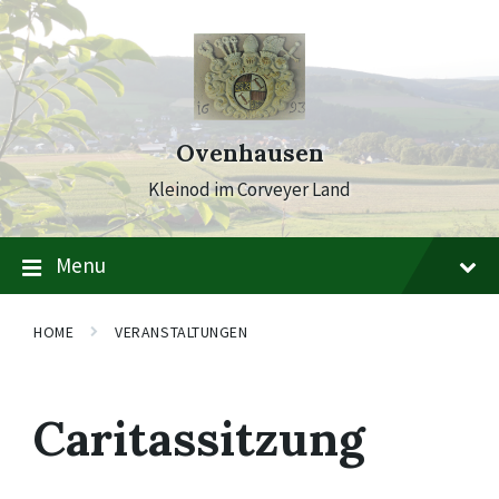
Skip
Skip
Skip
to
to
to
content
main
footer
navigation
Ovenhausen
Kleinod im Corveyer Land
Menu
HOME
VERANSTALTUNGEN
Caritassitzung