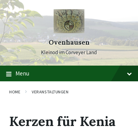
Skip
Skip
Skip
to
to
to
content
main
footer
navigation
Ovenhausen
Kleinod im Corveyer Land
Menu
HOME
VERANSTALTUNGEN
Kerzen für Kenia