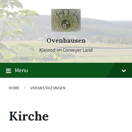
Skip
Skip
Skip
to
to
to
content
main
footer
navigation
Ovenhausen
Kleinod im Corveyer Land
Menu
HOME
VERANSTALTUNGEN
Kirche