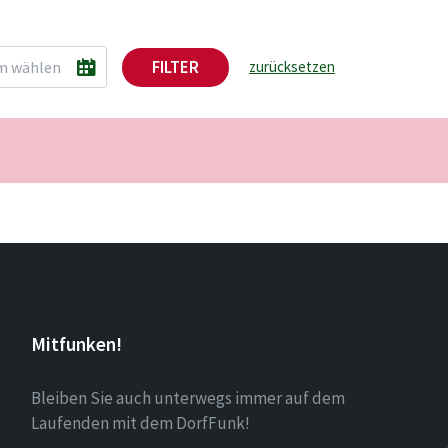
FILTER
zurücksetzen
Mitfunken!
Bleiben Sie auch unterwegs immer auf dem
Laufenden mit dem DorfFunk!