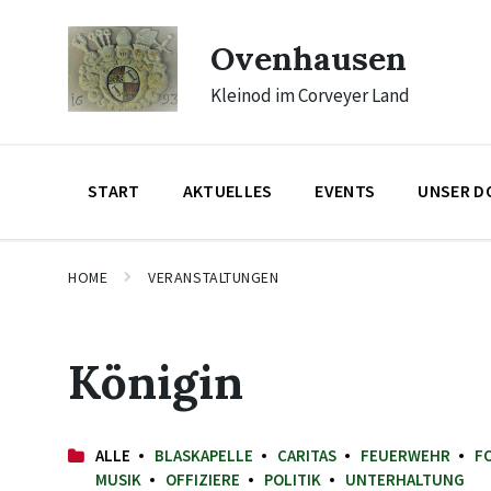
Skip
Skip
Skip
to
to
to
Ovenhausen
content
main
footer
navigation
Kleinod im Corveyer Land
START
AKTUELLES
EVENTS
UNSER D
HOME
VERANSTALTUNGEN
Königin
ALLE
BLASKAPELLE
CARITAS
FEUERWEHR
F
MUSIK
OFFIZIERE
POLITIK
UNTERHALTUNG