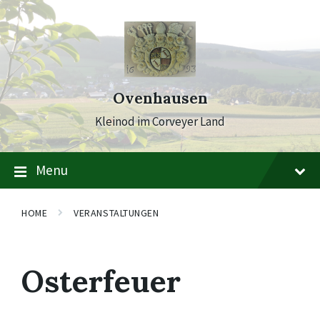
Skip
Skip
Skip
to
to
to
content
main
footer
navigation
Ovenhausen
Kleinod im Corveyer Land
Menu
HOME
VERANSTALTUNGEN
Osterfeuer