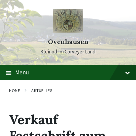
Skip
Skip
Skip
to
to
to
content
main
footer
navigation
Ovenhausen
Kleinod im Corveyer Land
Menu
HOME
AKTUELLES
Verkauf
Festschrift zum