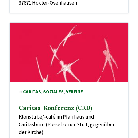
37671 Höxter-Ovenhausen
in
CARITAS
,
SOZIALES
,
VEREINE
Caritas-Konferenz (CKD)
Klönstube/-café im Pfarrhaus und
Caritasbüro (Bosseborner Str. 1, gegenüber
der Kirche)