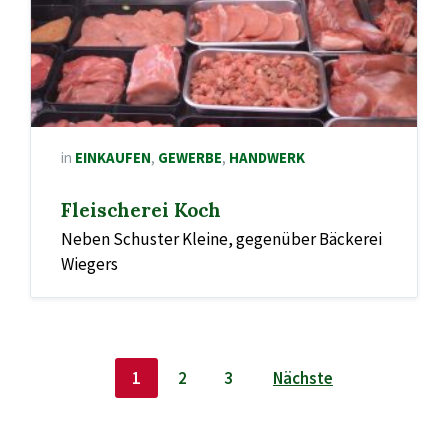
in
EINKAUFEN
,
GEWERBE
,
HANDWERK
Fleischerei Koch
Neben Schuster Kleine, gegenüber Bäckerei
Wiegers
Seitennummerierung
1
2
3
Nächste
der