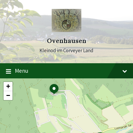
Skip
Skip
Skip
to
to
to
content
main
footer
navigation
Ovenhausen
Kleinod im Corveyer Land
Menu
+
−