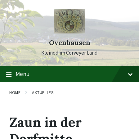
Skip
Skip
Skip
to
to
to
content
main
footer
navigation
Ovenhausen
Kleinod im Corveyer Land
Menu
HOME
AKTUELLES
Zaun in der
Dorfmitte