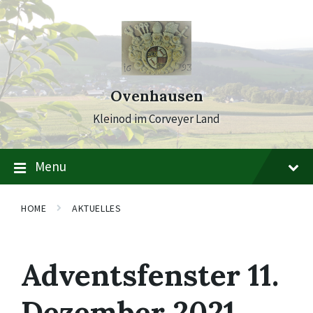
Skip
Skip
Skip
to
to
to
content
main
footer
navigation
Ovenhausen
Kleinod im Corveyer Land
Menu
HOME
AKTUELLES
Adventsfenster 11.
Dezember 2021