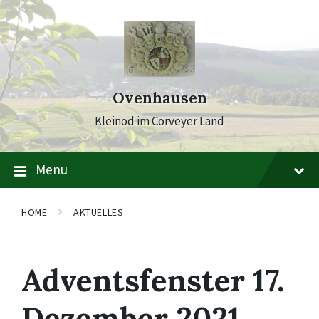
Skip
Skip
Skip
to
to
to
content
main
footer
navigation
Ovenhausen
Kleinod im Corveyer Land
Menu
HOME
AKTUELLES
Adventsfenster 17.
Dezember 2021