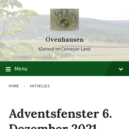
Skip
Skip
Skip
to
to
to
content
main
footer
navigation
Ovenhausen
Kleinod im Corveyer Land
Menu
HOME
AKTUELLES
Adventsfenster 6.
Dezember 2021