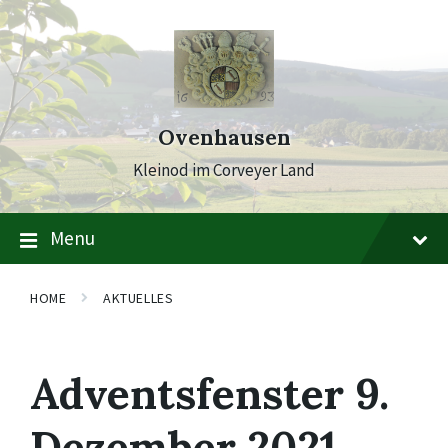
Skip
Skip
Skip
to
to
to
content
main
footer
navigation
Ovenhausen
Kleinod im Corveyer Land
Menu
HOME
AKTUELLES
Adventsfenster 9.
Dezember 2021