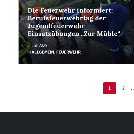
Die Feuerwehr informiert:
Berufsfeuerwehrtag der
Jugendfeuerwehr –
Einsatzübungen „Zur Mühle“
5. Juli 2025
in
ALLGEMEIN
,
FEUERWEHR
Seitennummerierung
1
2
der
Beiträge