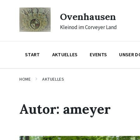
Skip
Skip
Skip
to
to
to
Ovenhausen
content
main
footer
navigation
Kleinod im Corveyer Land
START
AKTUELLES
EVENTS
UNSER D
HOME
AKTUELLES
Autor:
ameyer
Mehr