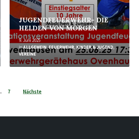
JUGENDFEUERWEHR- DIE
HELDEN VON MORGEN
9. Juni 2025
in
ALLGEMEIN
,
FEUERWEHR
,
KINDER & JUGEND
,
VEREINE
…
7
Nächste