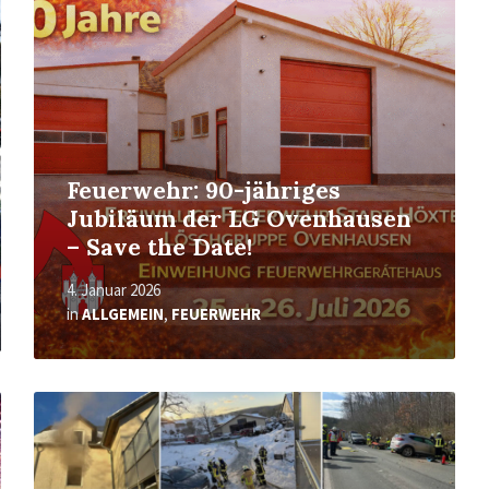
Feuerwehr: 90-jähriges
Jubiläum der LG Ovenhausen
– Save the Date!
4. Januar 2026
in
ALLGEMEIN
,
FEUERWEHR
Mehr
erfahren