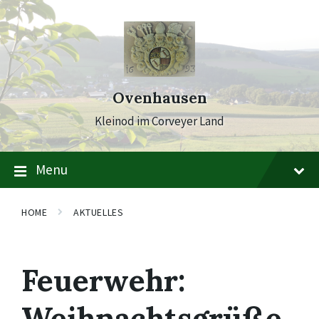
Skip
Skip
Skip
to
to
to
content
main
footer
navigation
Ovenhausen
Kleinod im Corveyer Land
Menu
HOME
AKTUELLES
Feuerwehr:
Weihnachtsgrüße