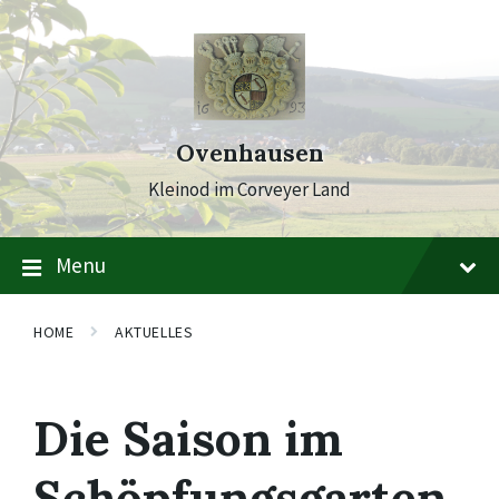
Skip
Skip
Skip
to
to
to
content
main
footer
navigation
Ovenhausen
Kleinod im Corveyer Land
Menu
HOME
AKTUELLES
Die Saison im
Schöpfungsgarten