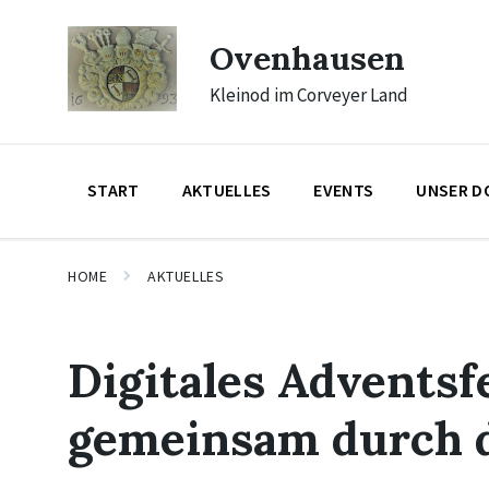
Skip
Skip
Skip
to
to
to
Ovenhausen
content
main
footer
navigation
Kleinod im Corveyer Land
START
AKTUELLES
EVENTS
UNSER D
HOME
AKTUELLES
Digitales Adventsf
gemeinsam durch 