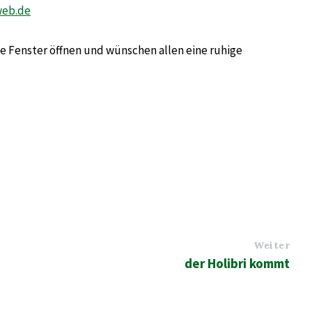
eb.de
e Fenster öffnen und wünschen allen eine ruhige
Weiter
der Holibri kommt