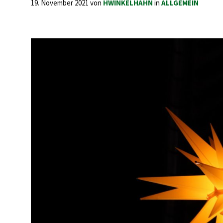
19. November 2021
von
HWINKELHAHN
in
ALLGEMEIN