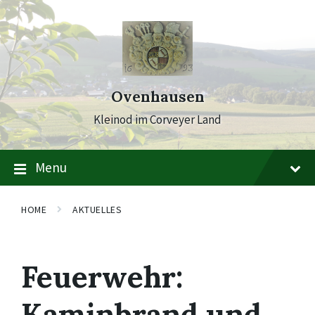
Skip
Skip
Skip
to
to
to
content
main
footer
navigation
Ovenhausen
Kleinod im Corveyer Land
Menu
HOME
AKTUELLES
Feuerwehr:
Kaminbrand und