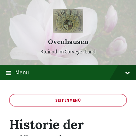
Skip
Skip
Skip
to
to
to
content
main
footer
navigation
Ovenhausen
Kleinod im Corveyer Land
Menu
SEITENMENÜ
Historie der