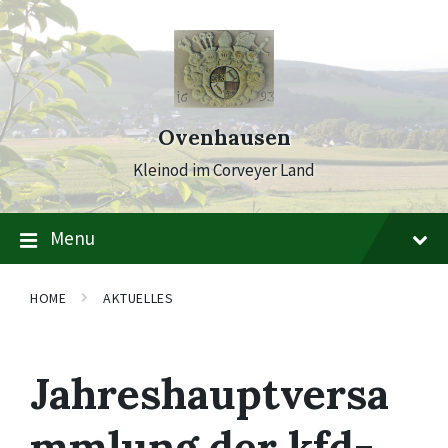
Skip
Skip
Skip
to
to
to
content
main
footer
navigation
Ovenhausen
Kleinod im Corveyer Land
Menu
HOME
AKTUELLES
Jahreshauptversa
mmlung der kfd-