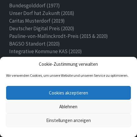
Bundesgolddorf (1977)
Unser Dorf hat Zukunft (2018)
Caritas Musterdorf (2019)
Deutscher Digital Preis (2020)
Pauline-von-Mallinckrodt-Preis (2015 & 2020)
BAGSO Standort (2020)
Integrative Kommune KAS (2020)
Ehrenamtspreis Stadt Höxter (2020)
Cookie-Zustimmung verwalten
Heimatpreis (2022)
Wir verwenden Cookies, um unsere Website und unseren Service zu optimieren.
E-
Facebook
Twitter
Cookies akzeptieren
Mail
Ablehnen
© 2026 Ovenhausen
Einstellungen anzeigen