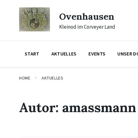
Skip
Skip
Skip
to
to
to
Ovenhausen
content
main
footer
navigation
Kleinod im Corveyer Land
START
AKTUELLES
EVENTS
UNSER D
HOME
AKTUELLES
Autor:
amassmann
Mehr