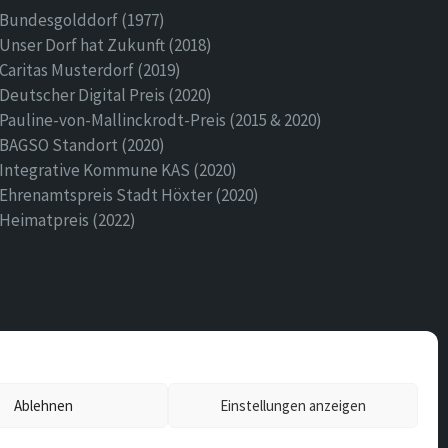
Bundesgolddorf (1977)
Unser Dorf hat Zukunft (2018)
Caritas Musterdorf (2019)
Deutscher Digital Preis (2020)
Pauline-von-Mallinckrodt-Preis (2015 & 2020)
BAGSO Standort (2020)
Integrative Kommune KAS (2020)
Ehrenamtspreis Stadt Höxter (2020)
Heimatpreis (2022)
Ablehnen
Einstellungen anzeigen