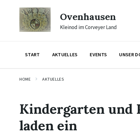
Skip
Skip
Skip
to
to
to
Ovenhausen
content
main
footer
navigation
Kleinod im Corveyer Land
START
AKTUELLES
EVENTS
UNSER D
HOME
AKTUELLES
Kindergarten und 
laden ein