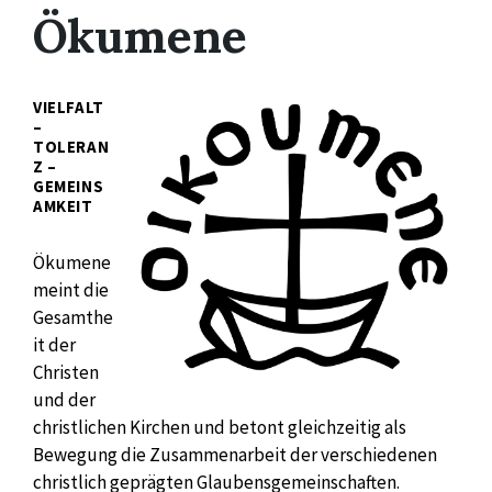
Ökumene
VIELFALT
–
TOLERAN
Z –
GEMEINS
AMKEIT
Ökumene
meint die
Gesamthe
it der
Christen
und der
christlichen Kirchen und betont gleichzeitig als
Bewegung die Zusammenarbeit der verschiedenen
christlich geprägten Glaubensgemeinschaften.