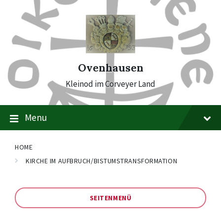
Skip
Skip
Skip
to
to
to
content
main
footer
navigation
Ovenhausen
Kleinod im Corveyer Land
Menu
HOME
KIRCHE IM AUFBRUCH/BISTUMSTRANSFORMATION
SEITENMENÜ