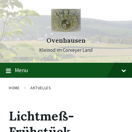
Skip
Skip
Skip
to
to
to
content
main
footer
navigation
Ovenhausen
Kleinod im Corveyer Land
Menu
HOME
AKTUELLES
Lichtmeß-
Frühstück