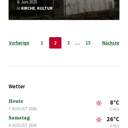
6. Juni 2025
in
KIRCHE
,
KULTUR
Seitennummerierung
Vorherige
1
2
3
…
15
Nächste
der
Beiträge
Wetter
Heute
8°C
7. AUGUST 2026
1 m/s
Samstag
26°C
8. AUGUST 2026
1 m/s