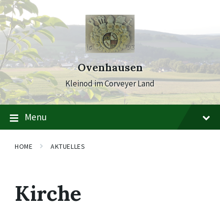
Skip
Skip
Skip
to
to
to
content
main
footer
navigation
Ovenhausen
Kleinod im Corveyer Land
Menu
HOME
AKTUELLES
Kirche