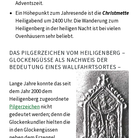
Adventszeit.
Ein Höhepunkt zum Jahresende ist die
Christmette
Heiligabend um 24:00 Uhr. Die Wanderung zum
Heiligenberg in der heiligen Nacht ist bei vielen
Ovenhäusern sehr beliebt.
DAS PILGERZEICHEN VOM HEILIGENBERG –
GLOCKENGÜSSE ALS NACHWEIS DER
BEDEUTUNG EINES WALLFAHRTSORTES –
Lange Jahre konnte das seit
dem Jahr 2000 dem
Heiligenberg zugeordnete
Pilgerzeichen
nicht
gedeutet werden; denn die
Glockenkundler hielten die
in den Glockengüssen
neben dem Erzengel