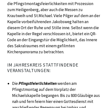
die Pfingstmontagsfeierlichkeiten mit Prozession
zum Heiligenberg, aber auch die Messen zu
Krautweih und St.Michael. Viele Pilger auf dem an der
Kapelle vorbeiführenden Jakobsweg halten an
diesem Ort der Ruhe und Stille inne. Selbst wenn die
Kapelle in der Regel verschlossen ist, bietet ein QR-
Code an der Eingangstür die Möglichkeit, das Innere
des Sakralraumes mit einem gefilmten
Kirchenpanorama zu betrachten.
IM JAHRESKREIS STATTFINDENDE
VERANSTALTUNGEN:
Die
Pfingstfeierlichkeiten
werden am
Pfingstmontag auf dem Vorplatz der
Michaelskapelle begangen. Bis zu 800 Gläubige aus
nah und fern feiern hier einen Gottesdienst mit
anschließender Begegnung bei Imbiss und