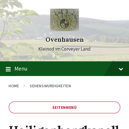
Skip
Skip
Skip
to
to
to
content
main
footer
navigation
Ovenhausen
Kleinod im Corveyer Land
Menu
HOME
SEHENSWÜRDIGKEITEN
SEITENMENÜ