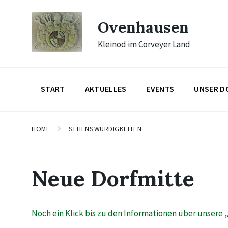
Skip
Skip
Skip
to
to
to
Ovenhausen
content
main
footer
navigation
Kleinod im Corveyer Land
START
AKTUELLES
EVENTS
UNSER D
HOME
SEHENSWÜRDIGKEITEN
Neue Dorfmitte
Noch ein Klick bis zu den Informationen über unsere