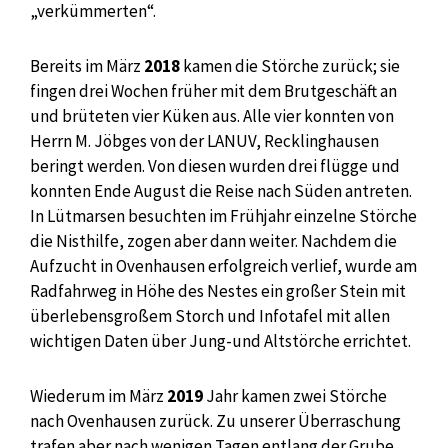
„verkümmerten“.
Bereits im März
2018
kamen die Störche zurück; sie
fingen drei Wochen früher mit dem Brutgeschäft an
und brüteten vier Küken aus. Alle vier konnten von
Herrn M. Jöbges von der LANUV, Recklinghausen
beringt werden. Von diesen wurden drei flügge und
konnten Ende August die Reise nach Süden antreten.
In Lütmarsen besuchten im Frühjahr einzelne Störche
die Nisthilfe, zogen aber dann weiter. Nachdem die
Aufzucht in Ovenhausen erfolgreich verlief, wurde am
Radfahrweg in Höhe des Nestes ein großer Stein mit
überlebensgroßem Storch und Infotafel mit allen
wichtigen Daten über Jung-und Altstörche errichtet.
Wiederum im März
2019
Jahr kamen zwei Störche
nach Ovenhausen zurück. Zu unserer Überraschung
trafen aber nach wenigen Tagen entlang der Grube