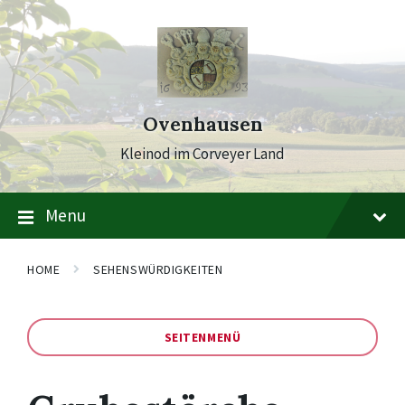
Skip
Skip
Skip
to
to
to
content
main
footer
navigation
Ovenhausen
Kleinod im Corveyer Land
Menu
HOME
SEHENSWÜRDIGKEITEN
SEITENMENÜ