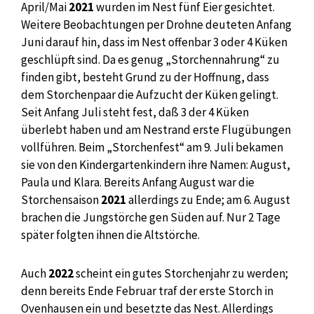
April/Mai
2021
wurden im Nest fünf Eier gesichtet.
Weitere Beobachtungen per Drohne deuteten Anfang
Juni darauf hin, dass im Nest offenbar 3 oder 4 Küken
geschlüpft sind. Da es genug „Storchennahrung“ zu
finden gibt, besteht Grund zu der Hoffnung, dass
dem Storchenpaar die Aufzucht der Küken gelingt.
Seit Anfang Juli steht fest, daß 3 der 4 Küken
überlebt haben und am Nestrand erste Flugübungen
vollführen. Beim „Storchenfest“ am 9. Juli bekamen
sie von den Kindergartenkindern ihre Namen: August,
Paula und Klara. Bereits Anfang August war die
Storchensaison
2021
allerdings zu Ende; am 6. August
brachen die Jungstörche gen Süden auf. Nur 2 Tage
später folgten ihnen die Altstörche.
Auch
2022
scheint ein gutes Storchenjahr zu werden;
denn bereits Ende Februar traf der erste Storch in
Ovenhausen ein und besetzte das Nest. Allerdings