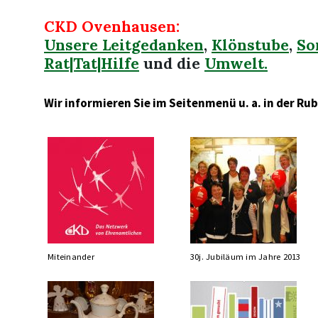
CKD Ovenhausen:
Unsere Leitgedanken
,
Klönstube
,
So
Rat|Tat|Hilfe
und die
Umwelt.
Wir informieren Sie im Seitenmenü u. a. in der Rub
Miteinander
30j. Jubiläum im Jahre 2013