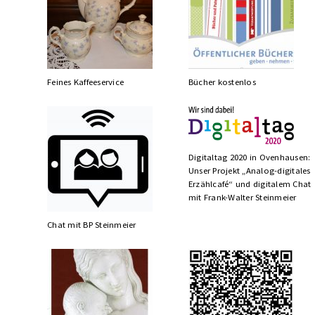
Feines Kaffeeservice
Bücher kostenlos
Digitaltag 2020 in Ovenhausen:
Unser Projekt „Analog-digitales
Erzählcafé“ und digitalem Chat
mit Frank-Walter Steinmeier
Chat mit BP Steinmeier