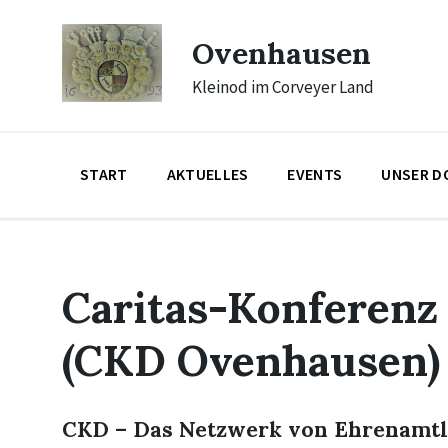
Skip
Skip
Skip
to
to
to
Ovenhausen
content
main
footer
navigation
Kleinod im Corveyer Land
START
AKTUELLES
EVENTS
UNSER D
Caritas-Konferenz
(CKD Ovenhausen)
CKD – Das Netzwerk von Ehrenamtl