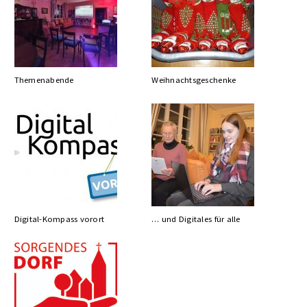
Themenabende
Weihnachtsgeschenke
Digital-Kompass vorort
… und Digitales für alle